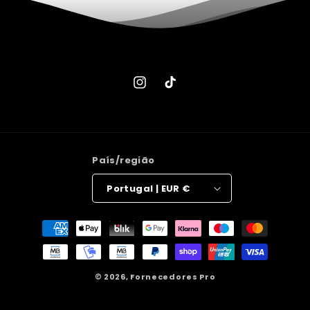
Instagram
TikTok
País/região
Portugal | EUR €
Métodos
de
pagamento
© 2026,
Fornecedores Pro